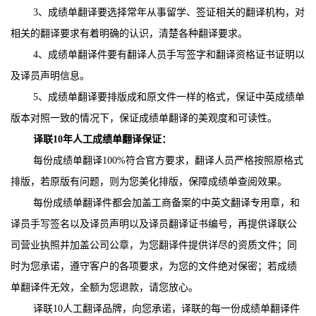
3
、成绩单翻译要选择常年从事留学、签证相关的翻译机构，对
相关的翻译要求有着明确的认识，清楚各种翻译要求。
4
、成绩单翻译件要有翻译人员手写签字和翻译资格证书证明以
及译员声明信息。
5
、成绩单翻译要排版成和原文件一样的格式，保证中英成绩单
版本对照一致的情况下，保证成绩单翻译的美观度和可读性。
译联
10
年人工成绩单翻译保证：
每份成绩单翻译
100%
符合官方要求，翻译人员严格按照原格式
排版，若原版有问题，则为您美化排版，保障成绩单查阅效果。
每份成绩单翻译件都会加盖工商备案的中英文翻译专用章，和
译员手写签名以及译员声明以及译员翻译证书编号，再提供译联公
司营业执照并加盖公司公章，为您翻译件提供详尽的资质文件；同
时为您承诺，遵守客户的各项要求，为您的文件绝对保密；若成绩
单翻译件无效，全额为您退款，请您放心。
译联
10
人工翻译品牌，向您承诺，译联的每一份成绩单翻译件