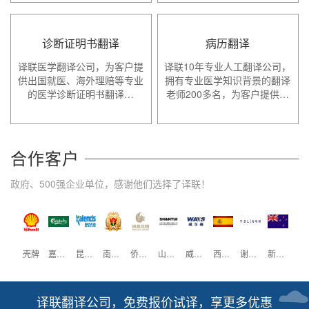
诊断证明书翻译
病历翻译
译联医学翻译公司，为客户提
译联10年专业人工翻译公司，
供出国就医、海外理赔等专业
拥有专业医学知识背景的翻译
的医学诊断证明书翻译…
老师200多名，为客户提供…
合作客户
政府、500强企业单位，感谢他们选择了译联！
辉瑞制药
壳牌
嘉士伯
昆仑万维
南方医科大学
侨鑫集团
山推工程
威尔森
西班牙驻广州领事馆
谢瑞麟珠宝
新西兰驻广州领事馆
中国大
译联翻译公司，免费报价试译，享更多优惠