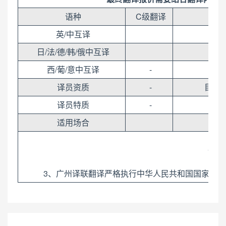
语种
C级翻译
英/中互译
日/法/德/韩/俄中互译
西/葡/意中互译
-
译员资质
-
目标
译员特质
-
适用场合
1、
3、广州译联翻译严格执行中华人民共和国国家标准《翻