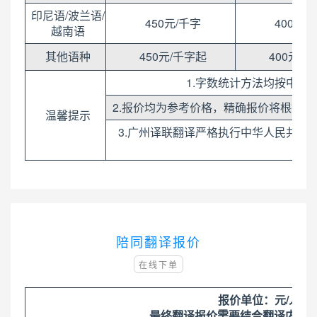
印尼语/波兰语/
450元/千字
400元/
越南语
其他语种
450元/千字起
400元/
1.字数统计方法均按中文稿计算
2.报价均为参考价格，精确报价将根据
温馨提示
3.广州译联翻译严格执行中华人民共和国
陪同翻译报价
在线下单
报价单位：元/人/
最终翻译报价需要结合翻译内容所涉