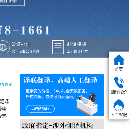
公证办理
翻译模板
10年专业公证代办
上万翻译样本
首页
翻译报价
户翻译
译等
人工客服
译热