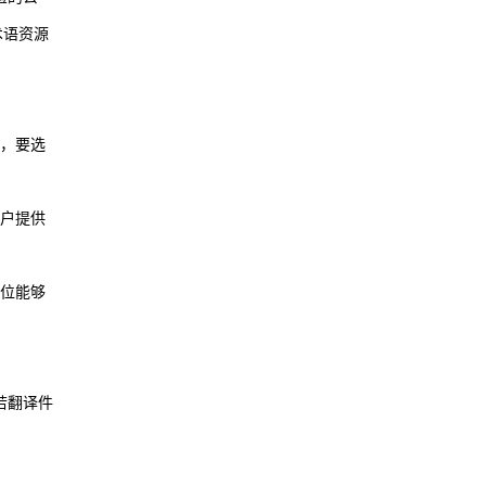
术语资源
，要选
户提供
位能够
若翻译件