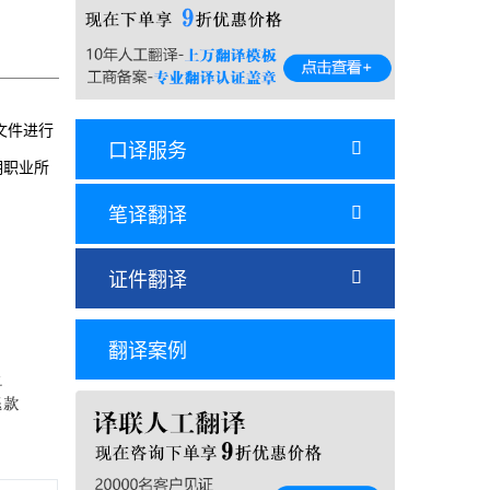
文件进行
口译服务

明职业所
笔译翻译

证件翻译

翻译案例