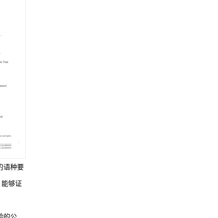
的语种要
，能够证
验的公