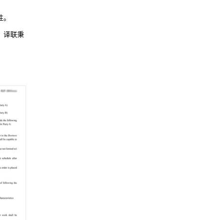
性。
，译联秉