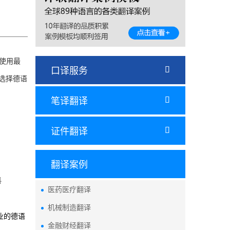
使用最
口译服务

选择德语
笔译翻译

证件翻译

翻译案例
医药医疗翻译
机械制造翻译
业的德语
金融财经翻译