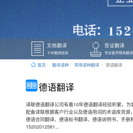
文档翻译
签证翻译
十年翻译经验
专业留学移民翻译
首页
翻译语种
常用语种翻译
德语翻译
德语翻译
译联德语翻译公司有着10年德语翻译经验积累，
配备译联根据客户行业以及德语用词的术语库资源
德语合同翻译、德语标书翻译、德语说明书、手册
15202012581...