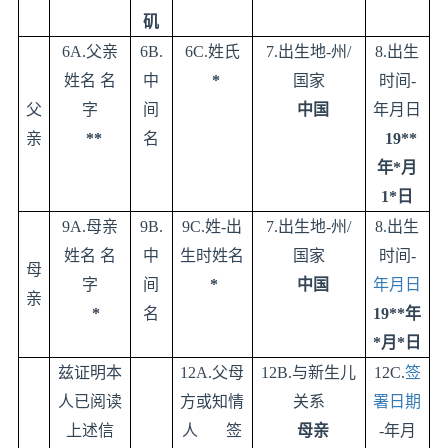
矶
6A.
父亲
6B.
6C.
姓氏
7.
出生地
-
州
/
8.
出生
姓名
名
中
*
国家
时间
-
父
字
间
中国
年月日
亲
**
名
19**
年
*
月
1*
日
9A.
母亲
9B.
9C.
姓
-
出
7.
出生地
-
州
/
8.
出生
姓名
名
中
生时姓名
国家
时间
-
母
字
间
*
中国
年月日
亲
*
名
19**
年
*
月
*
日
兹证明本
12A.
父母
12B.
与新生儿
12C.
签
人已阅读
方或知情
关系
署日期
上述信
人
签
母亲
-
年月