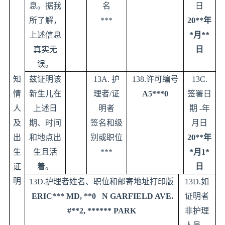
息。据我
名
日
所了解，
***
20**
年
上述信息
*
月
**
真实无
日
误。
知
兹证明该
13A.
护
138.
许可编号
13C.
情
新生儿在
理者
/
证
A5***0
签署日
人
上述日
明者
期
-
年
及
期、时间
签名和级
月日
出
和地点出
别或职位
20**
年
生
生且活
***
*
月
1*
证
着。
日
明
13D.
护理者姓名、职位和邮寄地址打印版
13D.
如
ERIC*** MD, **0 N GARFIELD AVE.
证明者
#**2, ****** PARK
非护理