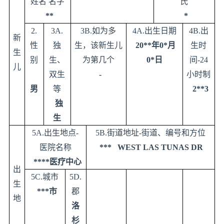
姓名
名字
氏
**
*
2.
3A.
3B.
如为多
4A.
出生日期
4B.
出
新
性
独
生，该新生儿
20**
年
0*
月
生时
生
别
生、
为第几个
0*
日
间
-24
儿
双生
-
小时制
男
等
2**3
独
生
5A.
出生地点
-
5B.
街道地址
-
街道、编号和方位
医院名称
*** WEST LAS TUNAS DR
****
医疗中心
出
5C.
城市
5D.
生
***
市
郡
地
洛
杉