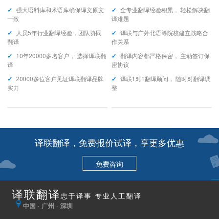
✓
强大语料库和术语库确保译文原文
✓
全专业翻译经验积累， 轻松解决翻
一致
译难题
✓
人员5年行业翻译经验，团队协同
✓
译联与广外北语等院校建立战略合
翻译
作关系
✓
10年20000多名客户， 选择译联翻
✓
翻译内容都严格保密， 主动签订保
译
密协议
✓
20000多位客户见证译联翻译品牌
✓
译联1对1翻译顾问， 随时对翻译调
实力
整
译联翻译，免费报价试译，享更多优惠
免费咨询
译联翻译
忠于译事 专业人工翻译
中国 · 广州 · 深圳