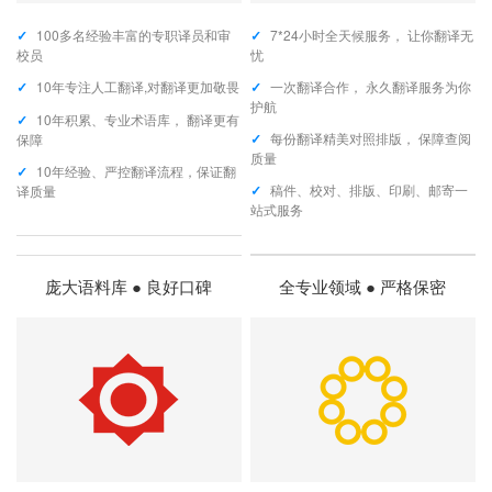
✓
100多名经验丰富的专职译员和审
✓
7*24小时全天候服务， 让你翻译无
校员
忧
✓
10年专注人工翻译,对翻译更加敬畏
✓
一次翻译合作， 永久翻译服务为你
护航
✓
10年积累、专业术语库， 翻译更有
✓
每份翻译精美对照排版， 保障查阅
保障
质量
✓
10年经验、严控翻译流程，保证翻
✓
稿件、校对、排版、印刷、邮寄一
译质量
站式服务
庞大语料库 ● 良好口碑
全专业领域 ● 严格保密